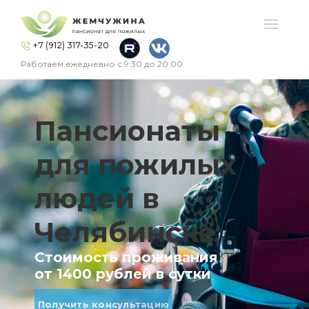
+7 (912) 317-35-20
Работаем ежедневно с 9:30 до 20:00
Пансионаты
для пожилых
людей
в
Челябинске
Стоимость проживания
от 1400 рублей в сутки
Получить консультацию